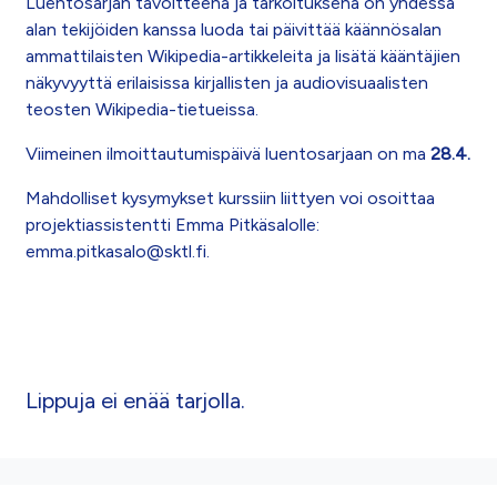
Luentosarjan tavoitteena ja tarkoituksena on yhdessä
alan tekijöiden kanssa luoda tai päivittää käännösalan
ammattilaisten Wikipedia-artikkeleita ja lisätä kääntäjien
näkyvyyttä erilaisissa kirjallisten ja audiovisuaalisten
teosten Wikipedia-tietueissa.
Viimeinen ilmoittautumispäivä luentosarjaan on ma
28.4.
Mahdolliset kysymykset kurssiin liittyen voi osoittaa
projektiassistentti Emma Pitkäsalolle:
emma.pitkasalo@sktl.fi.
Lippuja ei enää tarjolla.