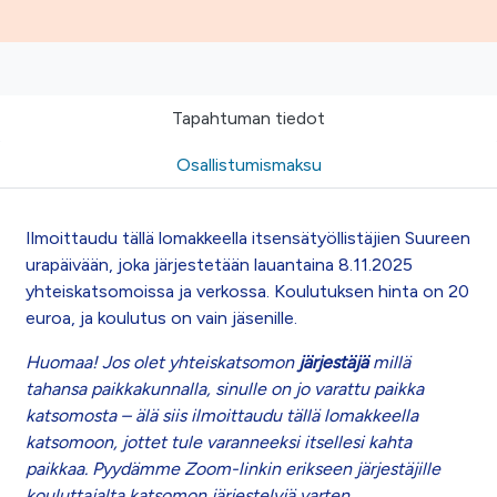
Tapahtuman tiedot
Osallistumismaksu
Ilmoittaudu tällä lomakkeella itsensätyöllistäjien Suureen
urapäivään, joka järjestetään lauantaina 8.11.2025
yhteiskatsomoissa ja verkossa. Koulutuksen hinta on 20
euroa, ja koulutus on vain jäsenille.
Huomaa! Jos olet yhteiskatsomon
järjestäjä
millä
tahansa paikkakunnalla, sinulle on jo varattu paikka
katsomosta – älä siis ilmoittaudu tällä lomakkeella
katsomoon, jottet tule varanneeksi itsellesi kahta
paikkaa. Pyydämme Zoom-linkin erikseen järjestäjille
kouluttajalta katsomon järjestelyjä varten.