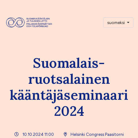
suomeksi
Suomalais-
ruotsalainen
kääntäjäseminaari
2024
10.10.2024 11:00
Helsinki Congress Paasitorni