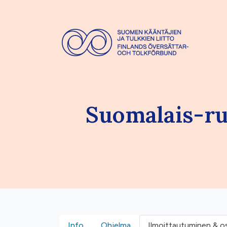
Suomalais-ru
Info
Ohjelma
Ilmoittautuminen & o