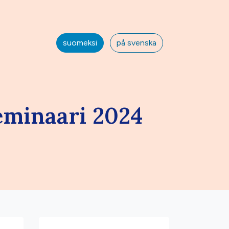
suomeksi
på svenska
eminaari 2024