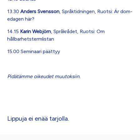
13.30
Anders Svensson
, Språktidningen, Ruotsi: Är dom-
edagen här?
14.15
Karin Webjörn
, Språkrådet, Ruotsi: Om
hållbarhetstermlistan
15.00 Seminaari päättyy
Pidätämme oikeudet muutoksiin.
Lippuja ei enää tarjolla.