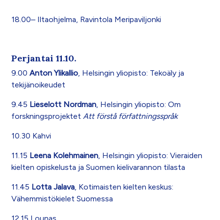
18.00– Iltaohjelma, Ravintola Meripaviljonki
Perjantai 11.10.
9.00
Anton Ylikallio
, Helsingin yliopisto: Tekoäly ja
tekijänoikeudet
9.45
Lieselott Nordman
, Helsingin yliopisto: Om
forskningsprojektet
Att förstå författningsspråk
10.30 Kahvi
11.15
Leena Kolehmainen
, Helsingin yliopisto: Vieraiden
kielten opiskelusta ja Suomen kielivarannon tilasta
11.45
Lotta Jalava
, Kotimaisten kielten keskus:
Vähemmistökielet Suomessa
12.15 Lounas