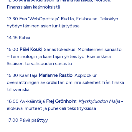
Finanssialan käännöksistä
13.30
Esa
"WebOpettaja"
Riutta
, Eduhouse: Tekoälyn
hyödyntäminen asiantuntijatyössä
14.15 Kahvi
15.00
Päivi Kouki
, Sanastokeskus: Monikielinen sanasto
– terminologin ja kääntäjän yhteistyö. Esimerkkinä
Sisäisen turvallisuuden sanasto
15.30 Kääntäjä
Marianne Rastio
: Axplock ur
översättningen av ordlistan om inre säkerhet från finska
till svenska
16.00 Av-kääntäjä
Frej Grönholm
:
Myrskyluodon Maija
-
elokuva: murteet ja puhekieli tekstityksissä
17.00 Päivä päättyy