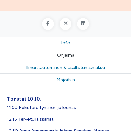
Info
Ohjelma
Ilmoittautuminen & osallistumismaksu
Majoitus
Torstai 10.10.
11.00 Rekisteröityminen ja lounas
12.15 Tervetuliaissanat
12.30
Anna Andersson
ja
Minna Kansikas
, Nordea: