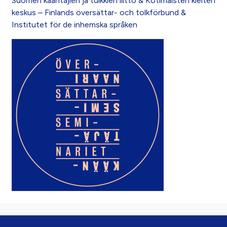
Suomen kääntäjien ja tulkkien liitto & Kotimaisten kielten
keskus – Finlands översättar- och tolkförbund &
Institutet för de inhemska språken