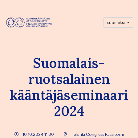
suomeksi
Suomalais-
ruotsalainen
kääntäjäseminaari
2024
10.10.2024 11:00
Helsinki Congress Paasitorni